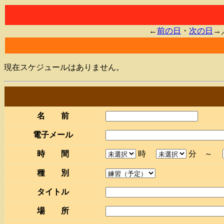
←
前の日
・
次の日
→
現在スケジュールはありません。
名 前
電子メール
時 間
時
分 ～
種 別
タイトル
場 所