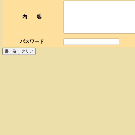
内 容
パスワード